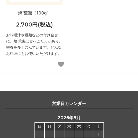
焼 荒磯（100g）
2,700円(税込)
お味噌汁や麺類などの付け合せ
に。焼 荒磯は食べごたえがあり、
栄養を多く含んでいます。どんな
お料理にもお使いいただけます。
営業日カレンダー
2026年8月
日
月
火
水
木
金
土
1