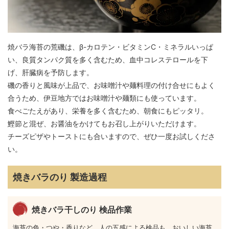
焼バラ海苔の荒磯は、β-カロテン・ビタミンC・ミネラルいっぱ
い、良質タンパク質を多く含むため、血中コレステロールを下
げ、肝臓病を予防します。
磯の香りと風味が上品で、お味噌汁や麺料理の付け合せにもよく
合うため、伊豆地方ではお味噌汁や麺類にも使っています。
食べごたえがあり、栄養を多く含むため、朝食にもピッタリ。
鰹節と混ぜ、お醤油をかけてもお召し上がりいただけます。
チーズピザやトーストにも合いますので、ぜひ一度お試しくださ
い。
焼きバラのり 製造過程
焼きバラ干しのり 検品作業
海苔の色・つや・香りなど、人の五感による検品も、おいしい海苔