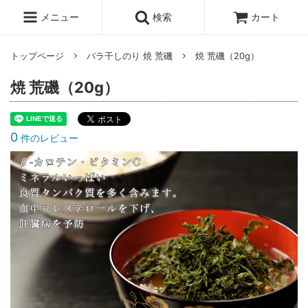
メニュー
検索
カート
トップページ
バラ干しのり 焼 荒磯
焼 荒磯（20g）
焼 荒磯（20g）
0
件のレビュー